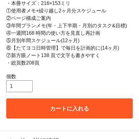
・本冊サイズ：216×153ミリ
①使用者メモ+繰り越し2ヶ月分スケジュール
②ページ構成ご案内
③年間プランメモ(年・上下半期・月別のタスク&目標)
④一週間168 時間の使い方を見直し再計画
⑤月別年間スケジュール(12ヶ月)
⑥【たてヨコ日時管理】で毎日を計画的に(14ヶ月)
⑦新方眼ノート138 頁で文字も書きやすく
・総頁数208頁
個数
カートに入れる